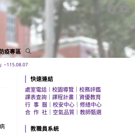
防疫專區
15.08.07
快速連結
處室電話
｜
校園導覽
｜
校務評鑑
課表查詢
｜
課程計畫
｜
資優教育
行 事 曆
｜
校安中心
｜
修繕中心
合 作 社
｜
空氣品質
｜
教師甄選
病
教職員系統