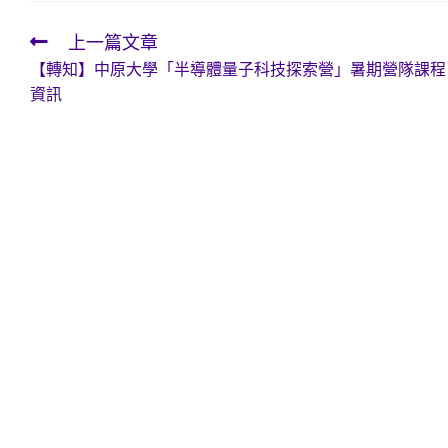
上一篇文章
Read
【轉知】中原大學「半導體量子科技探索營」暑期營隊課程
more
資訊
articles