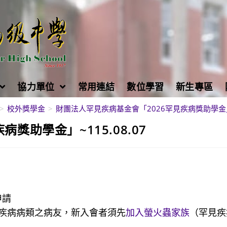
協力單位
常用連結
數位學習
新生專區
>
校外獎學金
>
財團法人罕見疾病基金會「2026罕見疾病獎助學金」~1
獎助學金」~115.08.07
申請
疾病病類之病友，新入會者須先
加入螢火蟲家族
（罕見疾