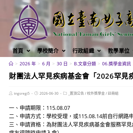
跳
轉
至
主
要
內
首頁
學校簡介
行政組織
教學單位
容
>
2026 年
>
6 月
>
30 日
>
B.文章分類
>
06.獎學金資訊
財團法人罕見疾病基金會「2026罕見疾病
Post
Post
Post
tngsregi5
2026-06-30
_置頂公告
/
校外獎學金
/
註冊組
author:
published:
category:
一、申請期限：115.08.07
二、申請方式：學校受理，或115.08.14前自行網路
三、申請資格：為財團法人罕見疾病基金會服務罕見
病友得隨時申請入會）