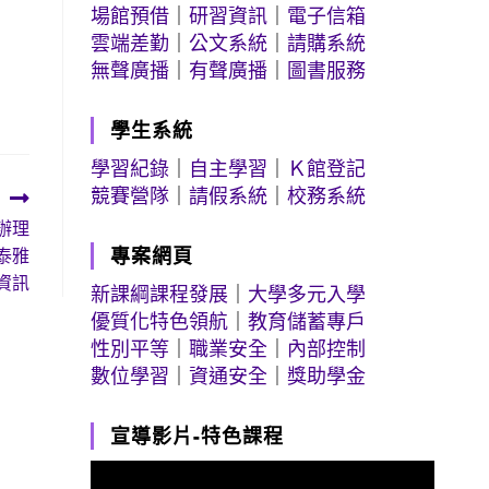
場館預借
｜
研習資訊
｜
電子信箱
雲端差勤
｜
公文系統
｜
請購系統
無聲廣播
｜
有聲廣播
｜
圖書服務
學生系統
學習紀錄
｜
自主學習
｜
Ｋ館登記
競賽營隊
｜
請假系統
｜
校務系統
辦理
專案網頁
泰雅
資訊
新課綱課程發展
｜
大學多元入學
優質化特色領航
｜
教育儲蓄專戶
性別平等
｜
職業安全
｜
內部控制
數位學習
｜
資通安全
｜
獎助學金
宣導影片-特色課程