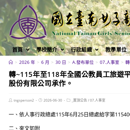
跳
轉
至
主
要
內
首頁
學校簡介
行政組織
教學單位
容
>
2026 年
>
6 月
>
30 日
>
A.發布單位
>
07.人事室
>
轉
轉~115年至118年全國公教員工旅
股份有限公司承作。
Post
Post
Post
tngsperson2
2026-06-30
_置頂公告
/
07.人事室
author:
published:
category:
一、依人事行政總處115年6月25日總處給字第11540
二、來文如附