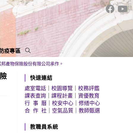
防疫專區
由富邦產物保險股份有限公司承作。
保險
快速連結
處室電話
｜
校園導覽
｜
校務評鑑
課表查詢
｜
課程計畫
｜
資優教育
行 事 曆
｜
校安中心
｜
修繕中心
合 作 社
｜
空氣品質
｜
教師甄選
教職員系統