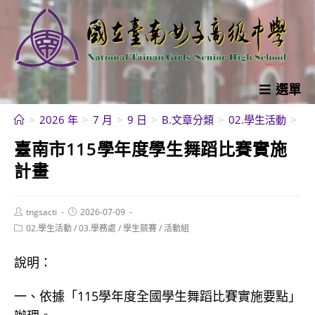
跳
轉
至
主
要
選單
內
>
2026 年
>
7 月
>
9 日
>
B.文章分類
>
02.學生活動
>
學
容
臺南市115學年度學生舞蹈比賽實施
計畫
Post
Post
tngsacti
2026-07-09
author:
published:
Post
02.學生活動
/
03.學務處
/
學生競賽
/
活動組
category:
說明：
一、依據「115學年度全國學生舞蹈比賽實施要點」