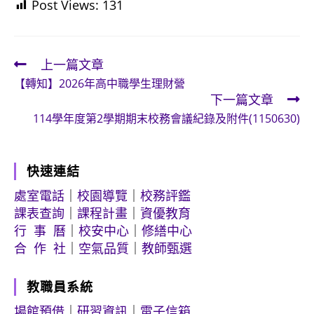
Post Views:
131
上一篇文章
Read
【轉知】2026年高中職學生理財營
more
下一篇文章
articles
114學年度第2學期期末校務會議紀錄及附件(1150630)
快速連結
處室電話
｜
校園導覽
｜
校務評鑑
課表查詢
｜
課程計畫
｜
資優教育
行 事 曆
｜
校安中心
｜
修繕中心
合 作 社
｜
空氣品質
｜
教師甄選
教職員系統
場館預借
｜
研習資訊
｜
電子信箱