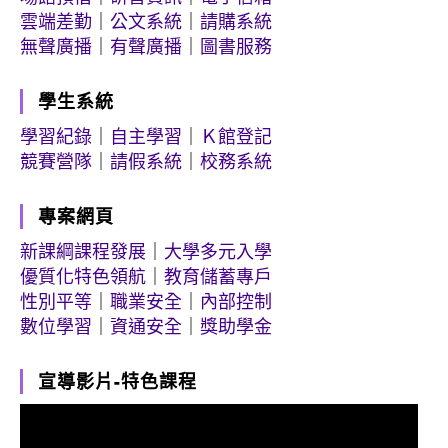
雲端差勤
｜
公文系統
｜
請購系統
無聲廣播
｜
有聲廣播
｜
圖書服務
學生系統
學習紀錄
｜
自主學習
｜
Ｋ館登記
競賽營隊
｜
請假系統
｜
校務系統
專案網頁
新課綱課程發展
｜
大學多元入學
優質化特色領航
｜
教育儲蓄專戶
性別平等
｜
職業安全
｜
內部控制
數位學習
｜
資通安全
｜
獎助學金
宣導影片-特色課程