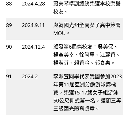
88
2024.4.28
蕭美琴準副總統榮獲本校榮譽
校友。
89
2024.9.11
與韓國光州全南女子高中簽署
MOU。
90
2024.12.4
頒發第6屆傑校友：吳美保、
楊黃美幸、徐阿里、江麗香、
楊淑芬、賴香吟、郭素惠。
91
2024.2
李姵萱同學代表我國參加2023
年第11屆亞洲分齡游泳錦標
賽，榮獲15-17歲女子組游泳
50公尺仰式第一名，獲頒三等
三級國光體育獎章。