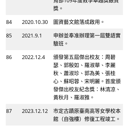
育部109年度教學卓越獎銀質
獎。
84
2020.10.30
圖資藝文館落成啟用。
85
2021.9.1
申辦並奉准辦理第一屆雙語實
驗班。
86
2022.12.4
頒發第五屆傑出校友：周碧
瑟、郭殷如、羅淑華、李麗
秋、蕭淑珍、郭為美、張桂
心、蘇昭蓉、宋明麗。首度頒
發傑出校友紀念獎：林清凉、
黃秋月、羅淑雅。
87
2023.12.12
市定古蹟原臺南高等女學校本
館（自強樓）修復工程竣工。