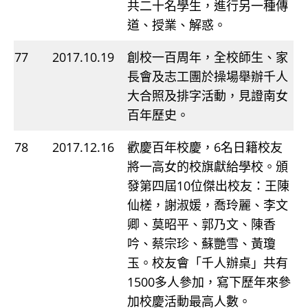
共二十名學生，進行另一種傳
道、授業、解惑。
77
2017.10.19
創校一百周年，全校師生、家
長會及志工團於操場舉辦千人
大合照及排字活動，見證南女
百年歷史。
78
2017.12.16
歡慶百年校慶，6名日籍校友
將一高女的校旗獻給學校。頒
發第四屆10位傑出校友：王陳
仙槎，謝淑媛，喬玲麗、李文
卿、莫昭平、郭乃文、陳香
吟、蔡宗珍、蘇艷雪、黃瓊
玉。校友會「千人辦桌」共有
1500多人參加，寫下歷年來參
加校慶活動最高人數。