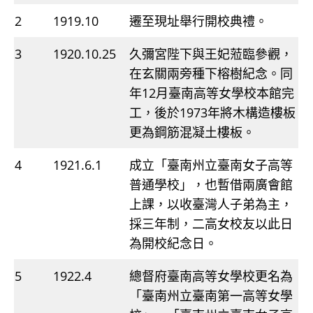
2
1919.10
遷至現址舉行開校典禮。
3
1920.10.25
久彌宮陛下與王妃蒞臨參觀，
在玄關兩旁種下榕樹紀念。同
年12月臺南高等女學校本館完
工，後於1973年將木構造樓板
更為鋼筋混凝土樓板。
4
1921.6.1
成立「臺南州立臺南女子高等
普通學校」，也暫借兩廣會館
上課，以收臺灣人子弟為主，
採三年制，二高女校友以此日
為開校紀念日。
5
1922.4
總督府臺南高等女學校更名為
「臺南州立臺南第一高等女學