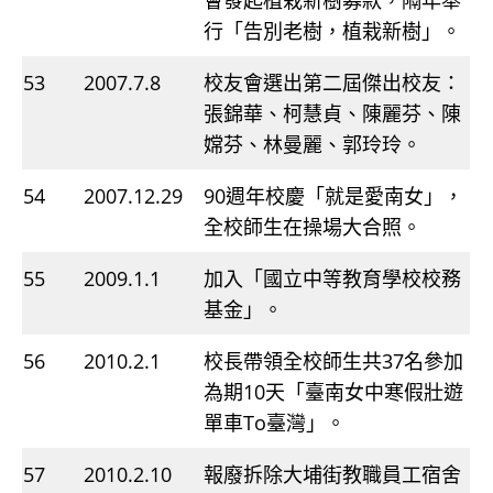
會發起植栽新樹募款，隔年舉
行「告別老樹，植栽新樹」。
53
2007.7.8
校友會選出第二屆傑出校友：
張錦華、柯慧貞、陳麗芬、陳
嫦芬、林曼麗、郭玲玲。
54
2007.12.29
90週年校慶「就是愛南女」，
全校師生在操場大合照。
55
2009.1.1
加入「國立中等教育學校校務
基金」。
56
2010.2.1
校長帶領全校師生共37名參加
為期10天「臺南女中寒假壯遊
單車To臺灣」。
57
2010.2.10
報廢拆除大埔街教職員工宿舍