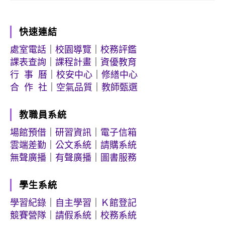
快速連結
處室電話
｜
校園導覽
｜
校務評鑑
課表查詢
｜
課程計畫
｜
資優教育
行 事 曆
｜
校安中心
｜
修繕中心
合 作 社
｜
空氣品質
｜
教師甄選
教職員系統
場館預借
｜
研習資訊
｜
電子信箱
雲端差勤
｜
公文系統
｜
請購系統
無聲廣播
｜
有聲廣播
｜
圖書服務
學生系統
學習紀錄
｜
自主學習
｜
Ｋ館登記
競賽營隊
｜
請假系統
｜
校務系統