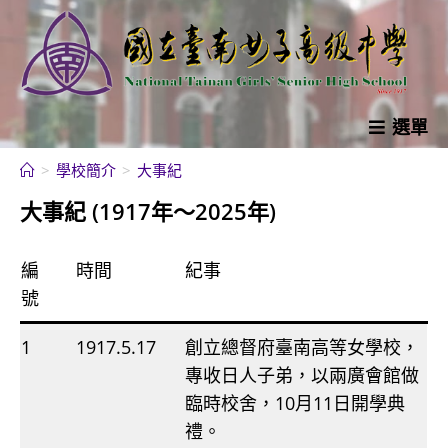
跳
轉
至
主
要
選單
內
>
學校簡介
>
大事紀
容
大事紀 (1917年〜2025年)
編
時間
紀事
號
1
1917.5.17
創立總督府臺南高等女學校，
專收日人子弟，以兩廣會館做
臨時校舍，10月11日開學典
禮。