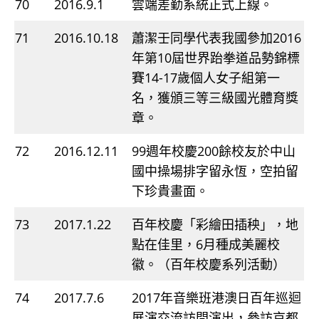
70
2016.9.1
雲端差勤系統正式上線。
71
2016.10.18
蕭潔壬同學代表我國參加2016
年第10屆世界跆拳道品勢錦標
賽14-17歲個人女子組第一
名，獲頒三等三級國光體育獎
章。
72
2016.12.11
99週年校慶200餘校友於中山
國中操場排字留永恆，空拍留
下珍貴畫面。
73
2017.1.22
百年校慶「彩繪田插秧」，地
點在佳里，6月種成美麗校
徽。（百年校慶系列活動）
74
2017.7.6
2017年音樂班港澳日百年巡迴
展演交流訪問演出，參訪京都