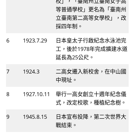
校」，「臺南州立臺南女子高
等普通學校」更名為「臺南州
立臺南第二高等女學校」，改
採四年制。
6
1923.7.29
日本皇太子行啟紀念水泳池完
工，後於1978年完成擴建水道
延長為25公尺。
7
1924.3
二高女遷入新校舍，在中山國
中現址。
8
1927.10.11
舉行一高女創立十週年紀念儀
式，改定校歌，種植紀念樹。
9
1945.8.15
日本宣布投降，第二次世界大
戰結束。