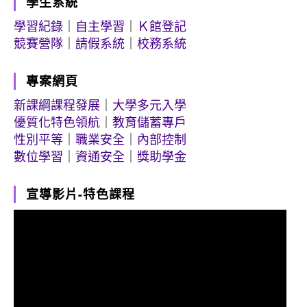
學生系統
學習紀錄
｜
自主學習
｜
Ｋ館登記
競賽營隊
｜
請假系統
｜
校務系統
專案網頁
新課綱課程發展
｜
大學多元入學
優質化特色領航
｜
教育儲蓄專戶
性別平等
｜
職業安全
｜
內部控制
數位學習
｜
資通安全
｜
獎助學金
宣導影片-特色課程