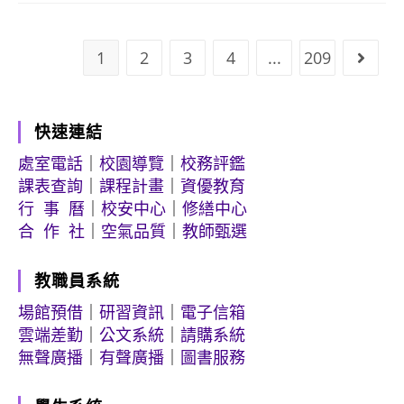
1
2
3
4
...
209
Go to
快速連結
處室電話
｜
校園導覽
｜
校務評鑑
課表查詢
｜
課程計畫
｜
資優教育
行 事 曆
｜
校安中心
｜
修繕中心
合 作 社
｜
空氣品質
｜
教師甄選
教職員系統
場館預借
｜
研習資訊
｜
電子信箱
雲端差勤
｜
公文系統
｜
請購系統
無聲廣播
｜
有聲廣播
｜
圖書服務