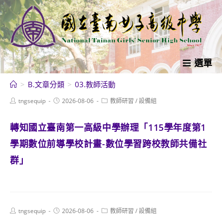
跳
轉
至
主
要
選單
內
>
B.文章分類
>
03.教師活動
容
Post
Post
Post
tngsequip
2026-08-06
教師研習
/
設備組
author:
published:
category:
轉知國立臺南第一高級中學辦理「115學年度第1
學期數位前導學校計畫-數位學習跨校教師共備社
群」
Post
Post
Post
tngsequip
2026-08-06
教師研習
/
設備組
author:
published:
category: