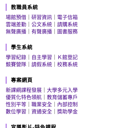
教職員系統
場館預借
｜
研習資訊
｜
電子信箱
雲端差勤
｜
公文系統
｜
請購系統
無聲廣播
｜
有聲廣播
｜
圖書服務
學生系統
學習紀錄
｜
自主學習
｜
Ｋ館登記
競賽營隊
｜
請假系統
｜
校務系統
專案網頁
新課綱課程發展
｜
大學多元入學
優質化特色領航
｜
教育儲蓄專戶
性別平等
｜
職業安全
｜
內部控制
數位學習
｜
資通安全
｜
獎助學金
宣導影片-特色課程