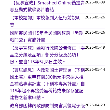
2026-06-09
【反毒宣教】Smashed Online衝撞青
春互動式教學影片聯結
2026-05-26
【軍校諮詢】軍校報到入伍行前說明
會。
2026-05-26
國防部民國115年全民國防教育「暑期
戰鬥營」實施計畫
2026-05-19
【反毒宣教】函轉行政院公告修正「毒
品之分級及品項」部分分級及品項1
份，並自115年5月8日生效。
2026-05-14
【賃居訊息】內政部國土管理署（下稱
國土署）重申有關300億元中央擴大租
金補貼專案計畫（下稱本專案計畫）自
115年起不再接受無稅籍或未保存登記
建物之新案申請。
2026-04-23
教育部函轉內政部防制妨害兵役電子版