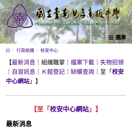
跳
轉
至
主
要
選單
內
>
行政組織
>
校安中心
容
【
最新消息
｜組織職掌｜
檔案下載
｜
失物招領
｜
自習訊息
｜
Ｋ館登記
｜
缺曠查詢
｜至「
校安
中心網站
」】
【至「
校安中心網站
」】
最新消息