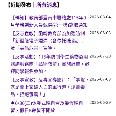
【近期發布｜
所有消息
】
2026-08-04
【轉知】教育部臺南市聯絡處115年9
月學務創新人員甄選(第一梯)錄取通知
2026-08-03
【反毒宣教】函轉教育部為加強防制
「新型態電子煙彈（含依托咪 酯）」
及「毒品危害」宣導。
2026-07-20
【反毒活動】115年防制學生藥物濫用
諮詢服務團「藝術教育」實施計畫，歡
迎同學報名參加。
2026-07-08
【反毒宣教】反毒宣導影片：「毒駕，
就是開上家破人亡的單行道，遠離毒
品，拒絕毒駕！」
2026-06-29
🔔6/30(二)休業式晚自習及暑假晚自
習、假日K館皆不開放