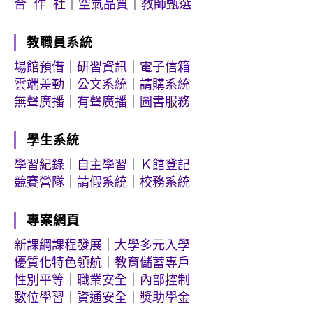
合 作 社
｜
空氣品質
｜
教師甄選
教職員系統
場館預借
｜
研習資訊
｜
電子信箱
雲端差勤
｜
公文系統
｜
請購系統
無聲廣播
｜
有聲廣播
｜
圖書服務
學生系統
學習紀錄
｜
自主學習
｜
Ｋ館登記
競賽營隊
｜
請假系統
｜
校務系統
專案網頁
新課綱課程發展
｜
大學多元入學
優質化特色領航
｜
教育儲蓄專戶
性別平等
｜
職業安全
｜
內部控制
數位學習
｜
資通安全
｜
獎助學金