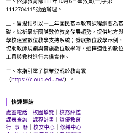
一、依據教育部111年10月6日臺教資(一)字第
1112704115號函辦理。
二、旨揭指引以十二年國民基本教育課程綱要為基
礎，綜析最新國際數位教育發展趨勢，提供地方與
學校建置數位教學支持系統；發展數位教學示例，
協助教師規劃與實施數位教學時，選擇適性的數位
工具與教材進行共備實作。
三、本指引電子檔業登載於教育雲
（
https://cloud.edu.tw/
）。
快速連結
處室電話
｜
校園導覽
｜
校務評鑑
課表查詢
｜
課程計畫
｜
資優教育
行 事 曆
｜
校安中心
｜
修繕中心