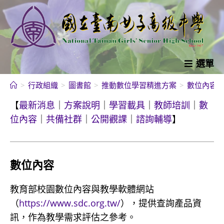
跳
轉
至
主
要
選單
內
>
行政組織
>
圖書館
>
推動數位學習精進方案
>
數位內容
容
【
最新消息
｜
方案說明
｜
學習載具
｜
教師培訓
｜
數
位內容
｜
共備社群
｜
公開觀課
｜
諮詢輔導
】
數位內容
教育部校園數位內容與教學軟體網站
（
https://www.sdc.org.tw/
），提供查詢產品資
訊，作為教學需求評估之參考。