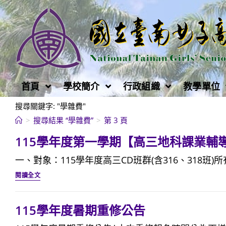
跳
轉
至
主
要
內
首頁
學校簡介
行政組織
教學單位
容
搜尋關鍵字: "學雜費"
>
搜尋結果
“學雜費”
>
第 3 頁
115學年度第一學期【高三地科課業輔導
一、對象：115學年度高三CD班群(含316、318班)所有
115
閱讀全文
學
年
115學年度暑期重修公告
度