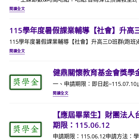
育
科
公
115
獎
技
閱讀全文
告
學
助
大
年
計
學
115學年度暑假課業輔導【社會】升高
度
畫
老
115學年度暑假課業輔導【社會】升高三D班群(跑班)確
暑
獎
人
115
假
閱讀全文
學
福
學
課
金」
利
年
業
~115.07.28
與
健鼎關懷教育基金會獎學金申請
度
輔
長
一、申請期限：即日起~115.07.10
暑
導
期
健
假
閱讀全文
【社
照
鼎
課
會】
顧
關
業
升
事
【應屆畢業生】財團法人
懷
輔
高
業
期限：115.06.12
教
導
三
系，
育
申請期限：115.06.12申請方法
【社
D