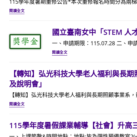
115學年度暑期重修公告*本次重修報名時間分為兩梯次
第
115
一
閱讀全文
學
學
年
期
國立臺南女中「STEM 人才
度
【高
一、申請期限：115.07.28 二、申
暑
三
國
期
閱讀全文
地
立
重
科
臺
修
課
【轉知】弘光科技大學老人福利與長期照
南
公
業
及說明會」
女
告
輔
中
【轉知】弘光科技大學老人福利與長期照顧事業系，辦理
導
「STEM
【轉
閱讀全文
(跑
人
知】
班)】
才
弘
選
115學年度暑假課業輔導【社會】升高
培
光
讀
一、上課節數&時間地點：地點:皆為彈性預備教室2(一.