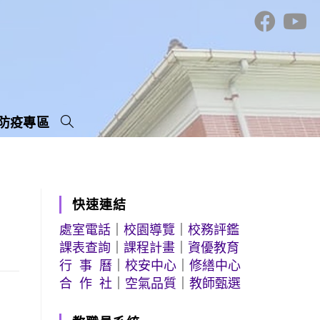
防疫專區
快速連結
處室電話
｜
校園導覽
｜
校務評鑑
課表查詢
｜
課程計畫
｜
資優教育
行 事 曆
｜
校安中心
｜
修繕中心
合 作 社
｜
空氣品質
｜
教師甄選