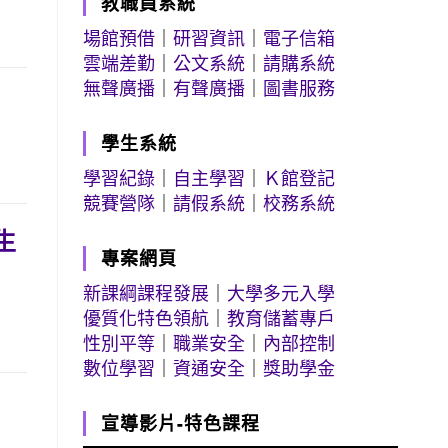
教職員系統
場館預借
｜
研習資訊
｜
電子信箱
雲端差勤
｜
公文系統
｜
請購系統
無聲廣播
｜
有聲廣播
｜
圖書服務
學生系統
學習紀錄
｜
自主學習
｜
Ｋ館登記
競賽營隊
｜
請假系統
｜
校務系統
生
專案網頁
新課綱課程發展
｜
大學多元入學
優質化特色領航
｜
教育儲蓄專戶
性別平等
｜
職業安全
｜
內部控制
數位學習
｜
資通安全
｜
獎助學金
宣導影片-特色課程