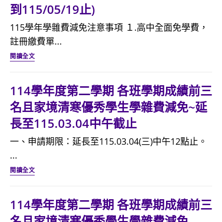
到115/05/19止)
第
一
115學年學雜費減免注意事項 １.高中全面免學費，
學
註冊繳費單...
期
115
閱讀全文
特
學
殊
年
114學年度第二學期 各班學期成績前三
身
學
名且家境清寒優秀學生學雜費減免~延
分
雜
長至115.03.04中午截止
學
費
雜
減
一、申請期限：延長至115.03.04(三)中午12點止。
費
免
...
減
事
114
閱讀全文
免
項
學
申
公
年
114學年度第二學期 各班學期成績前三
請
告
度
名且家境清寒優秀學生學雜費減免
(即
(即