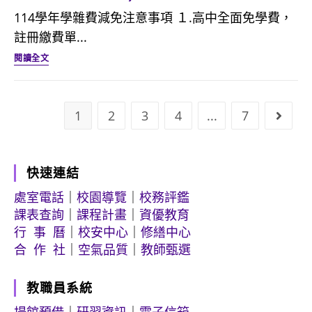
中
費
績
一
114學年學雜費減免注意事項 １.高中全面免學費，
午
減
前
學
註冊繳費單...
截
免
三
期
114
閱讀全文
止
~115.02.26
名
特
學
中
且
殊
年
午
家
身
學
1
2
3
4
...
7
Go to
截
境
份
雜
止
清
學
費
寒
雜
快速連結
減
優
費
免
處室電話
｜
校園導覽
｜
校務評鑑
秀
減
事
課表查詢
｜
課程計畫
｜
資優教育
學
免
項
行 事 曆
｜
校安中心
｜
修繕中心
生
合 作 社
｜
空氣品質
｜
教師甄選
申
公
學
請
告
雜
教職員系統
(即
(即
費
日
日