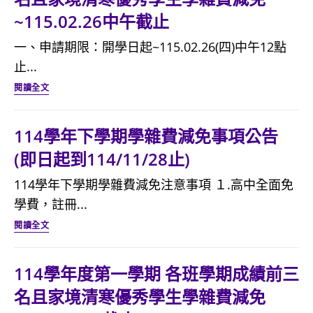
第
日
~115.02.26中午截止
日
二
起
起
學
一、申請期限：開學日起~115.02.26(四)中午12點
至
到
期
止...
115.08.18)
115/05/19
各
114
閱讀全文
止)
班
學
學
年
114學年下學期學雜費減免事項公告
期
度
(即日起到114/11/28止)
成
第
績
二
114學年下學期學雜費減免注意事項 １.高中全面免
前
學
學費，註冊...
三
期
114
閱讀全文
名
各
學
且
班
年
114學年度第一學期 各班學期成績前三
家
學
下
名且家境清寒優秀學生學雜費減免
境
期
學