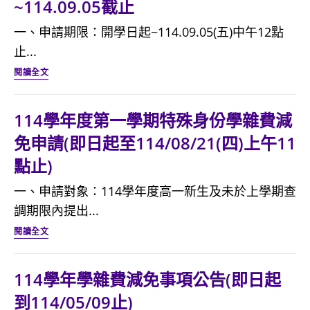
清
~114.09.05截止
成
期
寒
績
學
一、申請期限：開學日起~114.09.05(五)中午12點
優
前
雜
止...
秀
三
費
114
閱讀全文
學
名
減
學
生
且
免
年
114學年度第一學期特殊身份學雜費減
學
家
事
度
雜
免申請(即日起至114/08/21(四)上午11
境
項
第
費
清
點止)
公
一
減
寒
告
學
一、申請對象：114學年度高一新生及未於上學期查
免
優
(即
期
調期限內提出...
~
秀
日
各
114
閱讀全文
延
學
起
班
學
長
生
到
學
年
至
114學年學雜費減免事項公告(即日起
學
114/11/28
期
度
115.03.04
雜
止)
到114/05/09止)
成
第