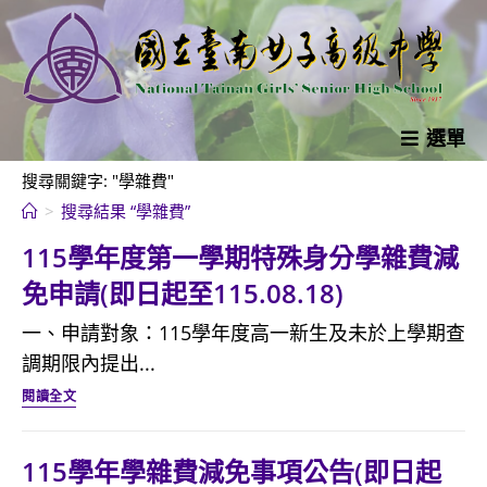
跳
轉
至
主
要
選單
內
搜尋關鍵字: "學雜費"
容
>
搜尋結果
“學雜費”
115學年度第一學期特殊身分學雜費減
免申請(即日起至115.08.18)
一、申請對象：115學年度高一新生及未於上學期查
調期限內提出...
115
閱讀全文
學
年
115學年學雜費減免事項公告(即日起
度