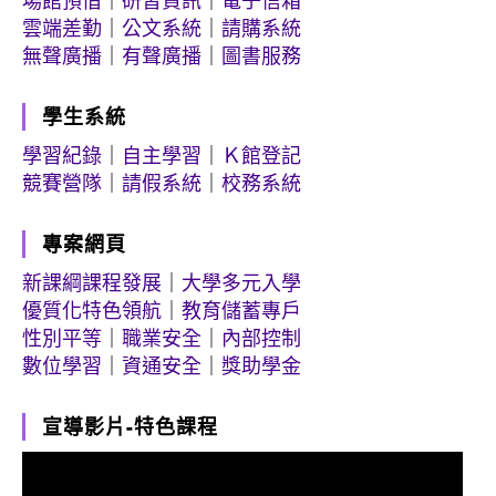
場館預借
｜
研習資訊
｜
電子信箱
減
起
起
雲端差勤
｜
公文系統
｜
請購系統
免
無聲廣播
｜
有聲廣播
｜
圖書服務
至
到
~114.09.05
114/08/21(四)
114/05/09
截
學生系統
上
止)
止
午
學習紀錄
｜
自主學習
｜
Ｋ館登記
11
競賽營隊
｜
請假系統
｜
校務系統
點
止)
專案網頁
新課綱課程發展
｜
大學多元入學
優質化特色領航
｜
教育儲蓄專戶
性別平等
｜
職業安全
｜
內部控制
數位學習
｜
資通安全
｜
獎助學金
宣導影片-特色課程