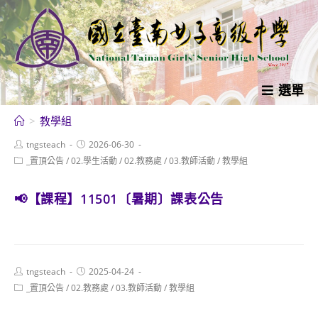
跳
轉
至
主
要
選單
內
>
教學組
容
Post
Post
tngsteach
2026-06-30
author:
published:
Post
_置頂公告
/
02.學生活動
/
02.教務處
/
03.教師活動
/
教學組
category:
📢【課程】11501〔暑期〕課表公告
Post
Post
tngsteach
2025-04-24
author:
published:
Post
_置頂公告
/
02.教務處
/
03.教師活動
/
教學組
category: