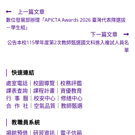
上一篇文章
Read
數位發展部辦理「APICTA Awards 2026 臺灣代表隊選拔
more
－學生組」
articles
下一篇文章
公告本校115學年度第2次教師甄選國文科進入複試人員名
單
快速連結
處室電話
｜
校園導覽
｜
校務評鑑
課表查詢
｜
課程計畫
｜
資優教育
行 事 曆
｜
校安中心
｜
修繕中心
合 作 社
｜
空氣品質
｜
教師甄選
教職員系統
場館預借
｜
研習資訊
｜
電子信箱