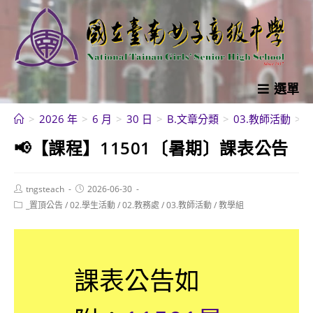
跳
轉
至
主
要
選單
內
>
2026 年
>
6 月
>
30 日
>
B.文章分類
>
03.教師活動
>
容
📢【課程】11501〔暑期〕課表公告
Post
Post
tngsteach
2026-06-30
author:
published:
Post
_置頂公告
/
02.學生活動
/
02.教務處
/
03.教師活動
/
教學組
category:
課表公告如