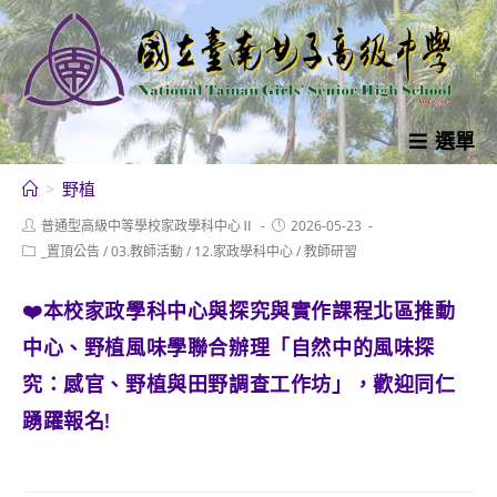
跳
轉
至
主
要
選單
內
>
野植
容
Post
Post
普通型高級中等學校家政學科中心Ⅱ
2026-05-23
author:
published:
Post
_置頂公告
/
03.教師活動
/
12.家政學科中心
/
教師研習
category:
❤️本校家政學科中心與探究與實作課程北區推動
中心、野植風味學聯合辦理「自然中的風味探
究：感官、野植與田野調查工作坊」，歡迎同仁
踴躍報名!