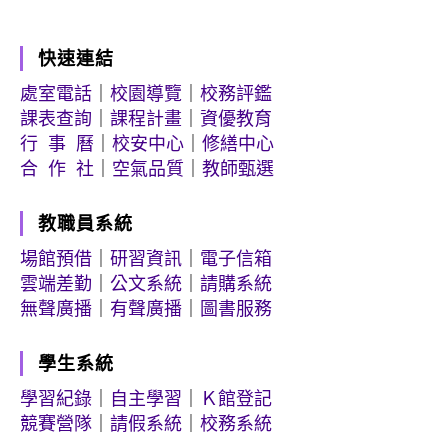
快速連結
處室電話
｜
校園導覽
｜
校務評鑑
課表查詢
｜
課程計畫
｜
資優教育
行 事 曆
｜
校安中心
｜
修繕中心
合 作 社
｜
空氣品質
｜
教師甄選
教職員系統
場館預借
｜
研習資訊
｜
電子信箱
雲端差勤
｜
公文系統
｜
請購系統
無聲廣播
｜
有聲廣播
｜
圖書服務
學生系統
學習紀錄
｜
自主學習
｜
Ｋ館登記
競賽營隊
｜
請假系統
｜
校務系統