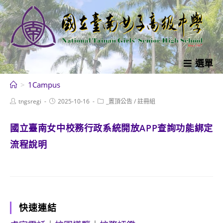
跳
轉
至
主
要
選單
內
>
1Campus
容
Post
Post
Post
tngsregi
2025-10-16
_置頂公告
/
註冊組
author:
published:
category:
國立臺南女中校務行政系統開放APP查詢功能綁定
流程說明
快速連結