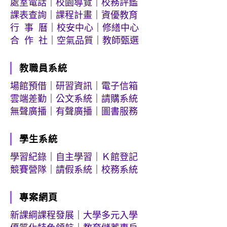
處室電話
｜
校園導覽
｜
校務評鑑
課表查詢
｜
課程計畫
｜
資優教育
行 事 曆
｜
校安中心
｜
修繕中心
合 作 社
｜
空氣品質
｜
教師甄選
教職員系統
場館預借
｜
研習資訊
｜
電子信箱
雲端差勤
｜
公文系統
｜
請購系統
無聲廣播
｜
有聲廣播
｜
圖書服務
學生系統
學習紀錄
｜
自主學習
｜
Ｋ館登記
競賽營隊
｜
請假系統
｜
校務系統
專案網頁
新課綱課程發展
｜
大學多元入學