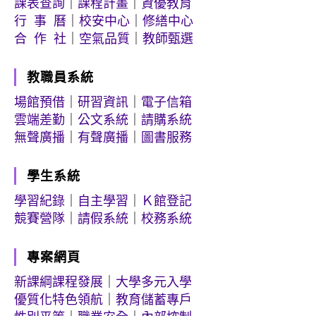
課表查詢
｜
課程計畫
｜
資優教育
行 事 曆
｜
校安中心
｜
修繕中心
合 作 社
｜
空氣品質
｜
教師甄選
教職員系統
場館預借
｜
研習資訊
｜
電子信箱
雲端差勤
｜
公文系統
｜
請購系統
無聲廣播
｜
有聲廣播
｜
圖書服務
學生系統
學習紀錄
｜
自主學習
｜
Ｋ館登記
競賽營隊
｜
請假系統
｜
校務系統
專案網頁
新課綱課程發展
｜
大學多元入學
優質化特色領航
｜
教育儲蓄專戶