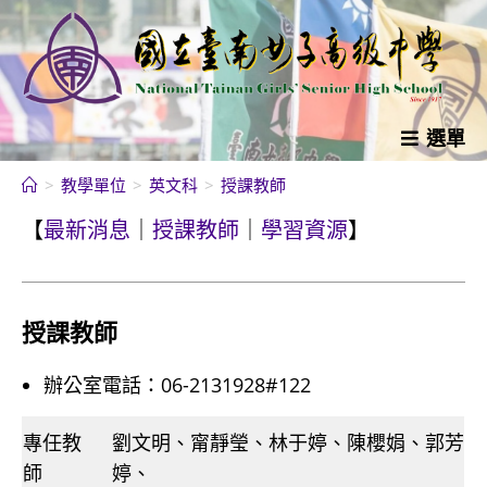
跳
轉
至
主
要
選單
內
>
教學單位
>
英文科
>
授課教師
容
【
最新消息
｜
授課教師
｜
學習資源
】
授課教師
辦公室電話：06-2131928#122
專任教
劉文明、甯靜瑩、林于婷、陳櫻娟、郭芳
師
婷、