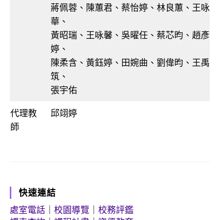
蔣佩蓉、陳蕙君、蔡怡婷、林良蕙、王咏
華、
黃昭瑞、王咏馨、吳曜任、蔡芯昀、趙彥
婷、
陳柔含、黃鈺婷、田婉曲、劉偉昀、王禹
筑、
張宇佑
代理教
邱翊婷
師
快速連結
處室電話
｜
校園導覽
｜
校務評鑑