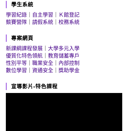
學生系統
學習紀錄
｜
自主學習
｜
Ｋ館登記
競賽營隊
｜
請假系統
｜
校務系統
專案網頁
新課綱課程發展
｜
大學多元入學
優質化特色領航
｜
教育儲蓄專戶
性別平等
｜
職業安全
｜
內部控制
數位學習
｜
資通安全
｜
獎助學金
宣導影片-特色課程