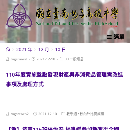
跳
轉
至
主
要
選單
內
>
2021 年
>
12 月
>
10 日
容
Post
Post
Post
tngsmaint
2021-12-10
00.一般訊息
author:
published:
category:
110年度實施盤點發現財產與非消耗品管理需改進
事項及處理方式
Post
Post
Post
tngsteach2
2021-12-10
教學組
/
校內外比賽成績
author:
published:
category:
【賀】恭喜116班張怡安.楊雅媛參加靜宜盃全國