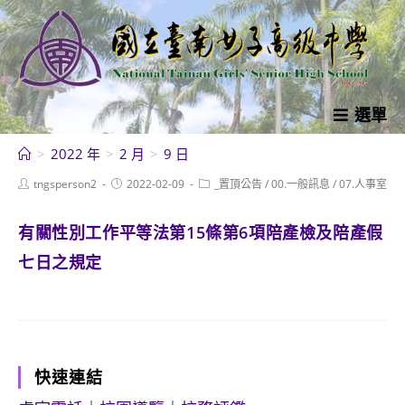
跳
轉
至
主
要
選單
內
>
2022 年
>
2 月
>
9 日
容
Post
Post
Post
tngsperson2
2022-02-09
_置頂公告
/
00.一般訊息
/
07.人事室
author:
published:
category:
有關性別工作平等法第15條第6項陪產檢及陪產假
七日之規定
快速連結