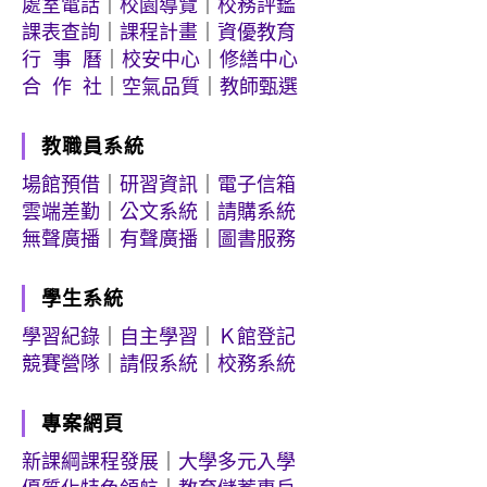
處室電話
｜
校園導覽
｜
校務評鑑
課表查詢
｜
課程計畫
｜
資優教育
行 事 曆
｜
校安中心
｜
修繕中心
合 作 社
｜
空氣品質
｜
教師甄選
教職員系統
場館預借
｜
研習資訊
｜
電子信箱
雲端差勤
｜
公文系統
｜
請購系統
無聲廣播
｜
有聲廣播
｜
圖書服務
學生系統
學習紀錄
｜
自主學習
｜
Ｋ館登記
競賽營隊
｜
請假系統
｜
校務系統
專案網頁
新課綱課程發展
｜
大學多元入學