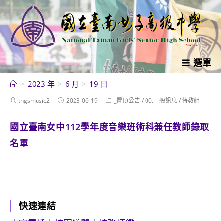
跳
轉
至
主
要
選單
內
>
2023 年
>
6 月
>
19 日
容
Post
Post
Post
tngsmusic2
2023-06-19
_置頂公告
/
00.一般訊息
/
特教組
author:
published:
category:
國立臺南女中112學年度音樂班術科兼任教師錄取
名單
快速連結