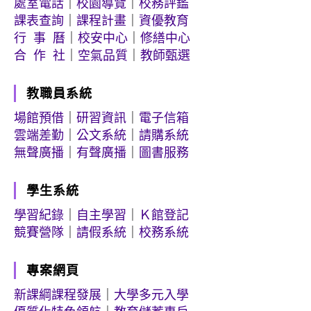
處室電話
｜
校園導覽
｜
校務評鑑
課表查詢
｜
課程計畫
｜
資優教育
行 事 曆
｜
校安中心
｜
修繕中心
合 作 社
｜
空氣品質
｜
教師甄選
教職員系統
場館預借
｜
研習資訊
｜
電子信箱
雲端差勤
｜
公文系統
｜
請購系統
無聲廣播
｜
有聲廣播
｜
圖書服務
學生系統
學習紀錄
｜
自主學習
｜
Ｋ館登記
競賽營隊
｜
請假系統
｜
校務系統
專案網頁
新課綱課程發展
｜
大學多元入學