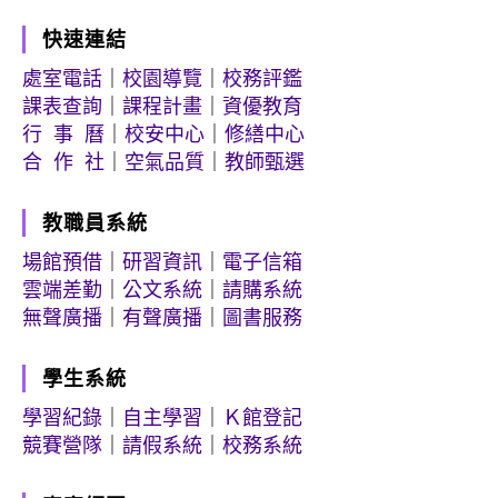
快速連結
處室電話
｜
校園導覽
｜
校務評鑑
課表查詢
｜
課程計畫
｜
資優教育
行 事 曆
｜
校安中心
｜
修繕中心
合 作 社
｜
空氣品質
｜
教師甄選
教職員系統
場館預借
｜
研習資訊
｜
電子信箱
雲端差勤
｜
公文系統
｜
請購系統
無聲廣播
｜
有聲廣播
｜
圖書服務
學生系統
學習紀錄
｜
自主學習
｜
Ｋ館登記
競賽營隊
｜
請假系統
｜
校務系統