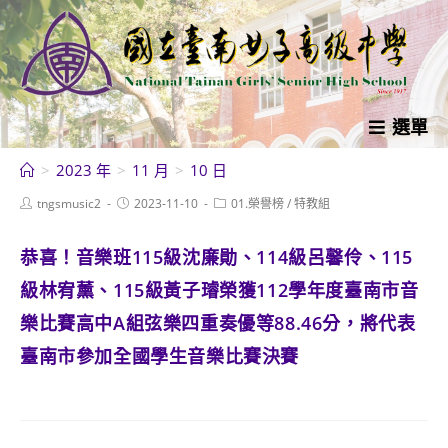
跳
轉
至
主
要
選單
內
>
2023 年
>
11 月
>
10 日
容
Post
Post
Post
tngsmusic2
2023-11-10
01.榮譽榜
/
特教組
author:
published:
category:
恭喜！音樂班115級沈廉勛、114級呂馨伶、115
級林宥薰、115級黃子璿榮獲112學年度臺南市音
樂比賽高中A組弦樂四重奏優等88.46分，將代表
臺南市參加全國學生音樂比賽決賽