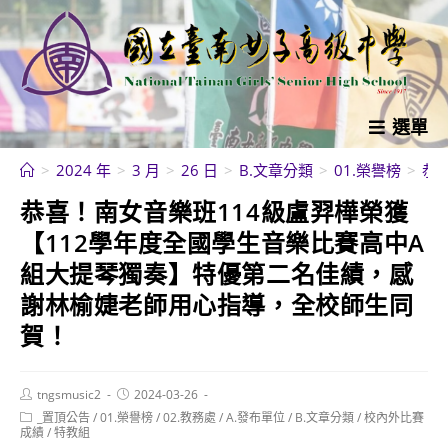
跳
轉
至
主
要
選單
內
>
2024 年
>
3 月
>
26 日
>
B.文章分類
>
01.榮譽榜
>
恭
容
恭喜！南女音樂班114級盧羿樺榮獲
【112學年度全國學生音樂比賽高中A
組大提琴獨奏】特優第二名佳績，感
謝林榆婕老師用心指導，全校師生同
賀！
Post
Post
tngsmusic2
2024-03-26
author:
published:
Post
_置頂公告
/
01.榮譽榜
/
02.教務處
/
A.發布單位
/
B.文章分類
/
校內外比賽
category:
成績
/
特教組