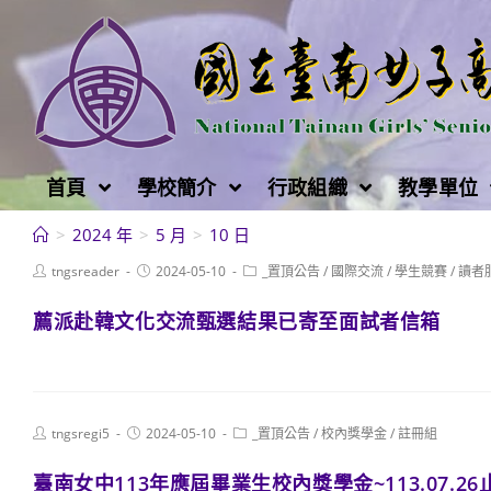
跳
轉
至
主
要
內
首頁
學校簡介
行政組織
教學單位
容
>
2024 年
>
5 月
>
10 日
Post
Post
Post
tngsreader
2024-05-10
_置頂公告
/
國際交流
/
學生競賽
/
讀者
author:
published:
category:
薦派赴韓文化交流甄選結果已寄至面試者信箱
Post
Post
Post
tngsregi5
2024-05-10
_置頂公告
/
校內獎學金
/
註冊組
author:
published:
category:
臺南女中113年應屆畢業生校內獎學金~113.07.26