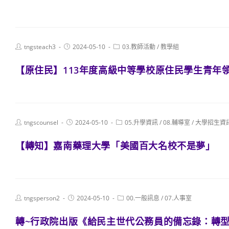
Post
Post
Post
tngsteach3
2024-05-10
03.教師活動
/
教學組
author:
published:
category:
【原住民】113年度高級中等學校原住民學生青年
Post
Post
Post
tngscounsel
2024-05-10
05.升學資訊
/
08.輔導室
/
大學招生資
author:
published:
category:
【轉知】嘉南藥理大學「美國百大名校不是夢」
Post
Post
Post
tngsperson2
2024-05-10
00.一般訊息
/
07.人事室
author:
published:
category:
轉~行政院出版《給民主世代公務員的備忘錄：轉