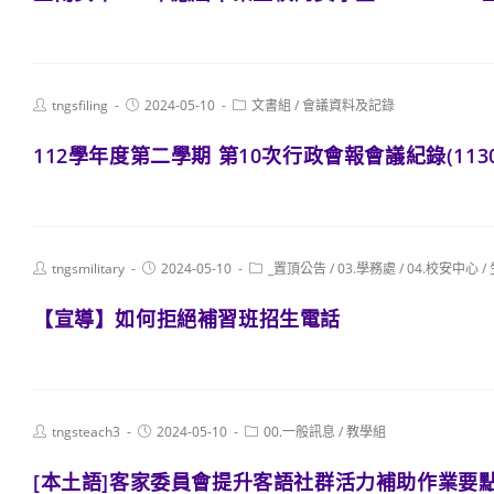
Post
Post
Post
tngsfiling
2024-05-10
文書組
/
會議資料及記錄
author:
published:
category:
112學年度第二學期 第10次行政會報會議紀錄(1130
Post
Post
Post
tngsmilitary
2024-05-10
_置頂公告
/
03.學務處
/
04.校安中心
/
author:
published:
category:
【宣導】如何拒絕補習班招生電話
Post
Post
Post
tngsteach3
2024-05-10
00.一般訊息
/
教學組
author:
published:
category:
[本土語]客家委員會提升客語社群活力補助作業要