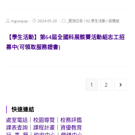
Post
Post
Post
tngsequip
2024-05-20
_置頂公告
/
02.學生活動
/
設備組
author:
published:
category:
【學生活動】第64屆全國科展競賽活動組志工招
募中(可領取服務證書)
1
2
Go to
快速連結
處室電話
｜
校園導覽
｜
校務評鑑
課表查詢
｜
課程計畫
｜
資優教育