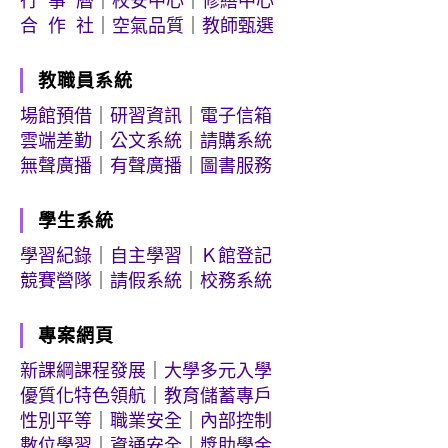
行 事 曆
｜
校安中心
｜
修繕中心
合 作 社
｜
空氣品質
｜
教師甄選
教職員系統
場館預借
｜
研習資訊
｜
電子信箱
雲端差勤
｜
公文系統
｜
請購系統
無聲廣播
｜
有聲廣播
｜
圖書服務
學生系統
學習紀錄
｜
自主學習
｜
Ｋ館登記
競賽營隊
｜
請假系統
｜
校務系統
專案網頁
新課綱課程發展
｜
大學多元入學
優質化特色領航
｜
教育儲蓄專戶
性別平等
｜
職業安全
｜
內部控制
數位學習
｜
資通安全
｜
獎助學金