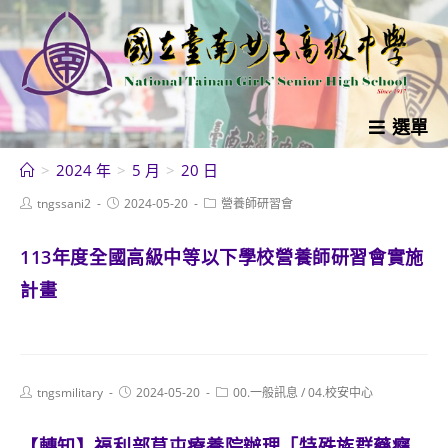
跳
轉
至
主
要
選單
內
>
2024 年
>
5 月
>
20 日
容
Post
Post
Post
tngssani2
2024-05-20
營養師研習會
author:
published:
category:
113年度全國高級中等以下學校營養師研習會實施
計畫
Post
Post
Post
tngsmilitary
2024-05-20
00.一般訊息
/
04.校安中心
author:
published:
category:
【轉知】福利部草屯療養院辦理「特殊族群藥癮