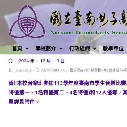
跳
轉
至
主
要
內
首頁
學校簡介
行政組織
教學單位
容
>
2024 年
>
12 月
>
3 日
Post
Post
Post
tngsmusic2
2024-12-03
_置頂公告
/
01.榮譽榜
/
02.教務處
/
A
author:
published:
category:
賀!!本校音樂班參加113學年度臺南市學生音樂比賽
特優第一、1名特優第二、4名特優)和12人優等
單詳見附件。