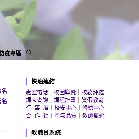
防疫專區
快速連結
6名
處室電話
｜
校園導覽
｜
校務評鑑
課表查詢
｜
課程計畫
｜
資優教育
獎名
行 事 曆
｜
校安中心
｜
修繕中心
合 作 社
｜
空氣品質
｜
教師甄選
教職員系統