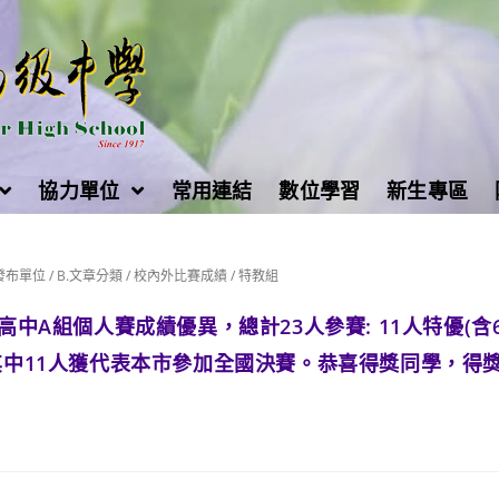
協力單位
常用連結
數位學習
新生專區
.發布單位
/
B.文章分類
/
校內外比賽成績
/
特教組
高中A組個人賽成績優異，總計23人參賽: 11人特優(含
，其中11人獲代表本市參加全國決賽。恭喜得獎同學，得