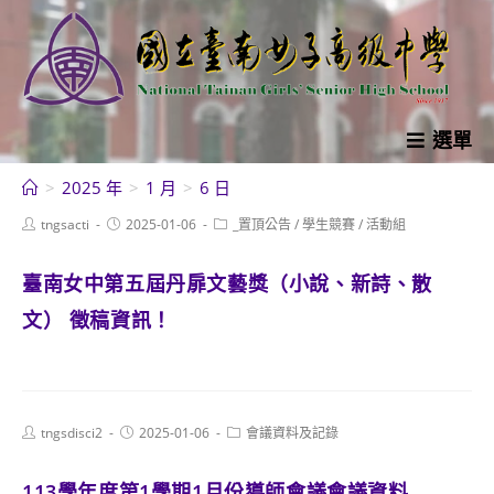
跳
轉
至
主
要
選單
內
>
2025 年
>
1 月
>
6 日
容
Post
Post
Post
tngsacti
2025-01-06
_置頂公告
/
學生競賽
/
活動組
author:
published:
category:
臺南女中第五屆丹扉文藝獎（小說、新詩、散
文） 徵稿資訊！
Post
Post
Post
tngsdisci2
2025-01-06
會議資料及記錄
author:
published:
category:
113學年度第1學期1月份導師會議會議資料