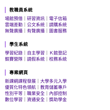
教職員系統
場館預借
｜
研習資訊
｜
電子信箱
雲端差勤
｜
公文系統
｜
請購系統
無聲廣播
｜
有聲廣播
｜
圖書服務
學生系統
學習紀錄
｜
自主學習
｜
Ｋ館登記
競賽營隊
｜
請假系統
｜
校務系統
專案網頁
新課綱課程發展
｜
大學多元入學
優質化特色領航
｜
教育儲蓄專戶
性別平等
｜
職業安全
｜
內部控制
數位學習
｜
資通安全
｜
獎助學金