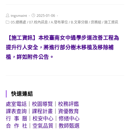
Post
Post
tngsmaint
2025-01-06
author:
published:
Post
05.總務處
/
07.校內訊息
/
A.發布單位
/
B.文章分類
/
庶務組
/
施工資訊
category:
【施工資訊】本校臺南女中通學步道改善工程為
提升行人安全，將進行部分樹木移植及移除補
植，詳如附件公告。
快速連結
處室電話
｜
校園導覽
｜
校務評鑑
課表查詢
｜
課程計畫
｜
資優教育
行 事 曆
｜
校安中心
｜
修繕中心
合 作 社
｜
空氣品質
｜
教師甄選