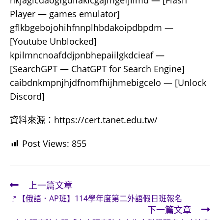
hkjagicdaogfgdifaklcgajmgefjllmd — [Flash
Player — games emulator]
gflkbgebojohihfnnplhbdakoipdbpdm —
[Youtube Unblocked]
kpilmncnoafddjpnbhepaiilgkdcieaf —
[SearchGPT — ChatGPT for Search Engine]
caibdnkmpnjhjdfnomfhijhmebigcelo — [Unlock
Discord]
資料來源：https://cert.tanet.edu.tw/
Post Views:
855
上一篇文章
Read
🚩【俄語．AP班】114學年度第二外語假日班報名
more
下一篇文章
articles