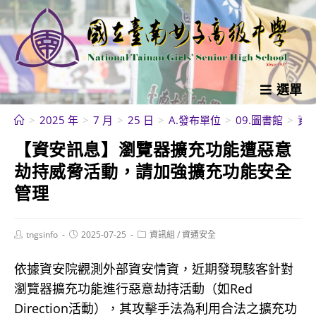
跳
轉
至
主
要
選單
內
>
2025 年
>
7 月
>
25 日
>
A.發布單位
>
09.圖書館
>
資
容
【資安訊息】瀏覽器擴充功能遭惡意
劫持威脅活動，請加強擴充功能安全
管理
Post
Post
Post
tngsinfo
2025-07-25
資訊組
/
資通安全
author:
published:
category:
依據資安院觀測外部資安情資，近期發現駭客針對
瀏覽器擴充功能進行惡意劫持活動（如Red
Direction活動），其攻擊手法為利用合法之擴充功