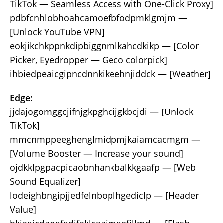
TikTok — Seamless Access with One-Click Proxy]
pdbfcnhlobhoahcamoefbfodpmklgmjm —
[Unlock YouTube VPN]
eokjikchkppnkdipbiggnmlkahcdkikp — [Color
Picker, Eyedropper — Geco colorpick]
ihbiedpeaicgipncdnnkikeehnjiddck — [Weather]
Edge:
jjdajogomggcjifnjgkpghcijgkbcjdi — [Unlock
TikTok]
mmcnmppeeghenglmidpmjkaiamcacmgm —
[Volume Booster — Increase your sound]
ojdkklpgpacpicaobnhankbalkkgaafp — [Web
Sound Equalizer]
lodeighbngipjjedfelnboplhgediclp — [Header
Value]