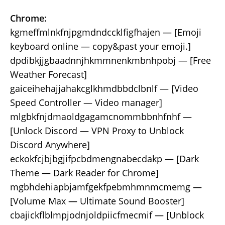
Chrome:
kgmeffmlnkfnjpgmdndccklfigfhajen — [Emoji
keyboard online — copy&past your emoji.]
dpdibkjjgbaadnnjhkmmnenkmbnhpobj — [Free
Weather Forecast]
gaiceihehajjahakcglkhmdbbdclbnlf — [Video
Speed Controller — Video manager]
mlgbkfnjdmaoldgagamcnommbbnhfnhf —
[Unlock Discord — VPN Proxy to Unblock
Discord Anywhere]
eckokfcjbjbgjifpcbdmengnabecdakp — [Dark
Theme — Dark Reader for Chrome]
mgbhdehiapbjamfgekfpebmhmnmcmemg —
[Volume Max — Ultimate Sound Booster]
cbajickflblmpjodnjoldpiicfmecmif — [Unblock