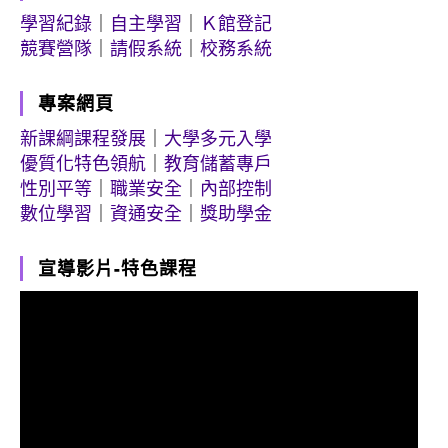
學習紀錄
｜
自主學習
｜
Ｋ館登記
競賽營隊
｜
請假系統
｜
校務系統
專案網頁
新課綱課程發展
｜
大學多元入學
優質化特色領航
｜
教育儲蓄專戶
性別平等
｜
職業安全
｜
內部控制
數位學習
｜
資通安全
｜
獎助學金
宣導影片-特色課程