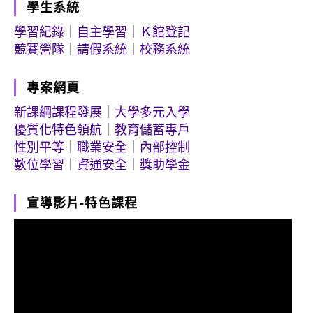
學生系統
學習紀錄
｜
自主學習
｜
Ｋ館登記
競賽營隊
｜
請假系統
｜
校務系統
專案網頁
新課綱課程發展
｜
大學多元入學
優質化特色領航
｜
教育儲蓄專戶
性別平等
｜
職業安全
｜
內部控制
數位學習
｜
資通安全
｜
獎助學金
宣導影片-特色課程