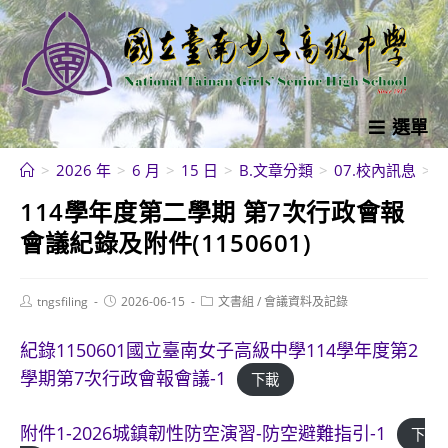
跳
轉
至
主
要
選單
內
>
2026 年
>
6 月
>
15 日
>
B.文章分類
>
07.校內訊息
>
容
114學年度第二學期 第7次行政會報
會議紀錄及附件(1150601)
Post
Post
Post
tngsfiling
2026-06-15
文書組
/
會議資料及記錄
author:
published:
category:
紀錄1150601國立臺南女子高級中學114學年度第2
學期第7次行政會報會議-1
下載
附件1-2026城鎮韌性防空演習-防空避難指引-1
下