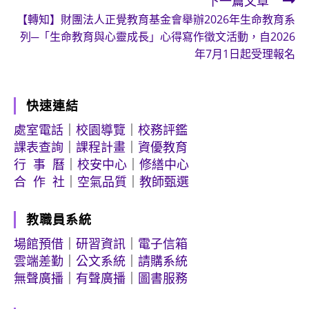
下一篇文章
【轉知】財團法人正覺教育基金會舉辦2026年生命教育系
列─「生命教育與心靈成長」心得寫作徵文活動，自2026
年7月1日起受理報名
快速連結
處室電話
｜
校園導覽
｜
校務評鑑
課表查詢
｜
課程計畫
｜
資優教育
行 事 曆
｜
校安中心
｜
修繕中心
合 作 社
｜
空氣品質
｜
教師甄選
教職員系統
場館預借
｜
研習資訊
｜
電子信箱
雲端差勤
｜
公文系統
｜
請購系統
無聲廣播
｜
有聲廣播
｜
圖書服務