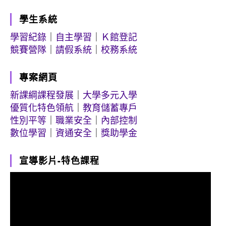
學生系統
學習紀錄
｜
自主學習
｜
Ｋ館登記
競賽營隊
｜
請假系統
｜
校務系統
專案網頁
新課綱課程發展
｜
大學多元入學
優質化特色領航
｜
教育儲蓄專戶
性別平等
｜
職業安全
｜
內部控制
數位學習
｜
資通安全
｜
獎助學金
宣導影片-特色課程