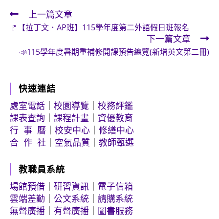
上一篇文章
Read
🚩【拉丁文．AP班】115學年度第二外語假日班報名
more
下一篇文章
articles
📣115學年度暑期重補修開課預告總覽(新增英文第二冊)
快速連結
處室電話
｜
校園導覽
｜
校務評鑑
課表查詢
｜
課程計畫
｜
資優教育
行 事 曆
｜
校安中心
｜
修繕中心
合 作 社
｜
空氣品質
｜
教師甄選
教職員系統
場館預借
｜
研習資訊
｜
電子信箱
雲端差勤
｜
公文系統
｜
請購系統
無聲廣播
｜
有聲廣播
｜
圖書服務