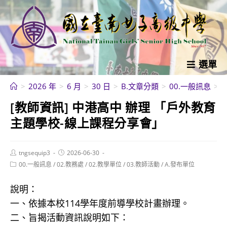
跳
轉
至
主
要
選單
內
>
2026 年
>
6 月
>
30 日
>
B.文章分類
>
00.一般訊息
>
容
[教師資訊] 中港高中 辦理 「戶外教育
主題學校-線上課程分享會」
Post
Post
tngsequip3
2026-06-30
author:
published:
Post
00.一般訊息
/
02.教務處
/
02.教學單位
/
03.教師活動
/
A.發布單位
category:
說明：
一、依據本校114學年度前導學校計畫辦理。
二、旨揭活動資訊說明如下：