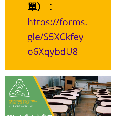
單）
：
https://forms.
gle/S5XCkfey
o6XqybdU8