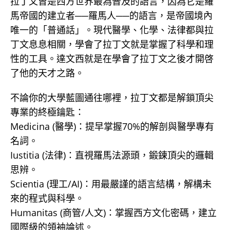
拉丁文曾是西方世界最為普及的語言，因為它是羅
馬帝國的建立者──羅馬人──的語言，是帝國境內
唯一的「普通話」。現代醫學、化學、法律都與拉
丁文息息相關，學會了拉丁文就是掌握了科學和理
性的工具。達文西就是在學會了拉丁文之後才開啓
了他的天才之路。
不論你的大學藍圖通往哪裡，拉丁文都是解鎖頂尖
專業的終極鑰匙：
Medicina (醫學)：提早掌握70%的解剖與醫學專有
名詞。
Iustitia (法律)：直視羅馬法源頭，鍛鍊頂尖的邏輯
思辨。
Scientia (理工/AI)：用最嚴謹的語言結構，解構未
來的程式與科學。
Humanitas (商管/人文)：掌握西方文化密碼，建立
國際級的領袖論述。