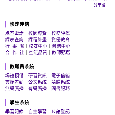
分享會」
快速連結
處室電話
｜
校園導覽
｜
校務評鑑
課表查詢
｜
課程計畫
｜
資優教育
行 事 曆
｜
校安中心
｜
修繕中心
合 作 社
｜
空氣品質
｜
教師甄選
教職員系統
場館預借
｜
研習資訊
｜
電子信箱
雲端差勤
｜
公文系統
｜
請購系統
無聲廣播
｜
有聲廣播
｜
圖書服務
學生系統
學習紀錄
｜
自主學習
｜
Ｋ館登記