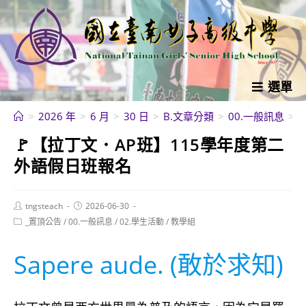
跳
轉
至
主
要
選單
內
>
2026 年
>
6 月
>
30 日
>
B.文章分類
>
00.一般訊息
>
容
🚩【拉丁文．AP班】115學年度第二
外語假日班報名
Post
Post
tngsteach
2026-06-30
author:
published:
Post
_置頂公告
/
00.一般訊息
/
02.學生活動
/
教學組
category:
Sapere aude. (敢於求知)