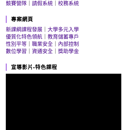
競賽營隊
｜
請假系統
｜
校務系統
專案網頁
新課綱課程發展
｜
大學多元入學
優質化特色領航
｜
教育儲蓄專戶
性別平等
｜
職業安全
｜
內部控制
數位學習
｜
資通安全
｜
獎助學金
宣導影片-特色課程