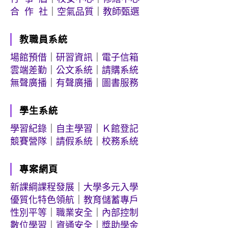
合 作 社
｜
空氣品質
｜
教師甄選
教職員系統
場館預借
｜
研習資訊
｜
電子信箱
雲端差勤
｜
公文系統
｜
請購系統
無聲廣播
｜
有聲廣播
｜
圖書服務
學生系統
學習紀錄
｜
自主學習
｜
Ｋ館登記
競賽營隊
｜
請假系統
｜
校務系統
專案網頁
新課綱課程發展
｜
大學多元入學
優質化特色領航
｜
教育儲蓄專戶
性別平等
｜
職業安全
｜
內部控制
數位學習
｜
資通安全
｜
獎助學金