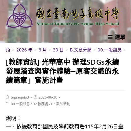
跳
轉
至
主
要
選單
內
>
2026 年
>
6 月
>
30 日
>
B.文章分類
>
00.一般訊息
>
容
[教師資訊] 光華高中 辦理SDGs永續
發展踏查與實作體驗─原客交織的永
續篇章」實施計畫
Post
Post
tngsequip3
2026-06-30
author:
published:
Post
00.一般訊息
/
02.教務處
/
03.教師活動
category:
說明：
一、依據教育部國民及學前教育署115年2月26日臺