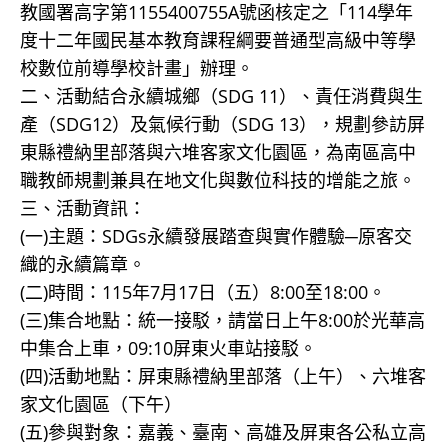
教國署高字第1155400755A號函核定之「114學年
度十二年國民基本教育課程綱要普通型高級中等學
校數位前導學校計畫」辦理。
二、活動結合永續城鄉（SDG 11）、責任消費與生
產（SDG12）及氣候行動（SDG 13），規劃參訪屏
東縣禮納里部落與六堆客家文化園區，為南區高中
職教師規劃兼具在地文化與數位科技的增能之旅。
三、活動資訊：
(一)主題：SDGs永續發展踏查與實作體驗─原客交
織的永續篇章。
(二)時間：115年7月17日（五）8:00至18:00。
(三)集合地點：統一接駁，請當日上午8:00於光華高
中集合上車，09:10屏東火車站接駁。
(四)活動地點：屏東縣禮納里部落（上午）、六堆客
家文化園區（下午）
(五)參與對象：嘉義、臺南、高雄及屏東各公私立高