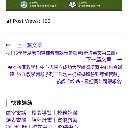
Post Views:
160
上一篇文章
Read
📣115學年度暑期重補修開課預告總覽(新增英文第二冊)
more
下一篇文章
articles
❤️本校家政學科中心與國立成功大學師資培育中心聯合辦
理「SEL教學創新系列工作坊－從桌遊體驗到課堂實踐」
🤗😡😔😟💑，歡迎同仁踴躍報名!
快速連結
處室電話
｜
校園導覽
｜
校務評鑑
課表查詢
｜
課程計畫
｜
資優教育
行 事 曆
｜
校安中心
｜
修繕中心