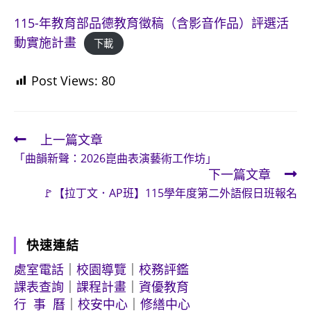
115-年教育部品德教育徵稿（含影音作品）評選活
動實施計畫
下載
Post Views:
80
上一篇文章
Read
「曲韻新聲：2026崑曲表演藝術工作坊」
more
下一篇文章
articles
🚩【拉丁文．AP班】115學年度第二外語假日班報名
快速連結
處室電話
｜
校園導覽
｜
校務評鑑
課表查詢
｜
課程計畫
｜
資優教育
行 事 曆
｜
校安中心
｜
修繕中心