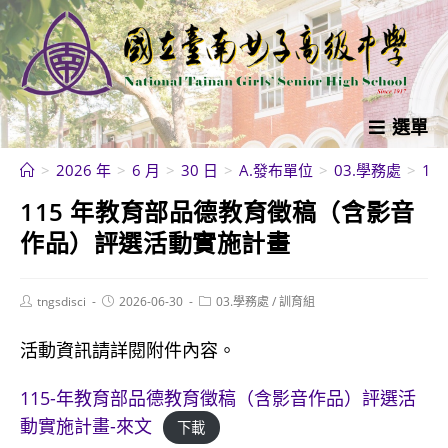
跳
轉
至
主
要
選單
內
>
2026 年
>
6 月
>
30 日
>
A.發布單位
>
03.學務處
>
1
容
115 年教育部品德教育徵稿（含影音
作品）評選活動實施計畫
Post
Post
Post
tngsdisci
2026-06-30
03.學務處
/
訓育組
author:
published:
category:
活動資訊請詳閱附件內容。
115-年教育部品德教育徵稿（含影音作品）評選活
動實施計畫-來文
下載