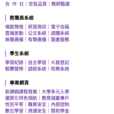
合 作 社
｜
空氣品質
｜
教師甄選
教職員系統
場館預借
｜
研習資訊
｜
電子信箱
雲端差勤
｜
公文系統
｜
請購系統
無聲廣播
｜
有聲廣播
｜
圖書服務
學生系統
學習紀錄
｜
自主學習
｜
Ｋ館登記
競賽營隊
｜
請假系統
｜
校務系統
專案網頁
新課綱課程發展
｜
大學多元入學
優質化特色領航
｜
教育儲蓄專戶
性別平等
｜
職業安全
｜
內部控制
數位學習
｜
資通安全
｜
獎助學金