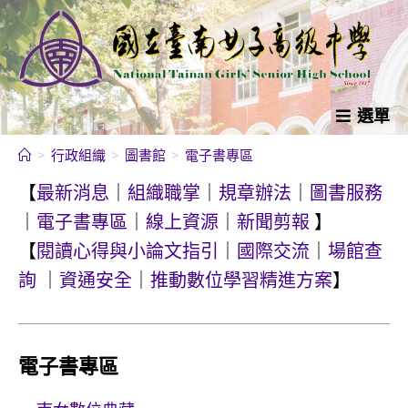
跳
轉
至
主
要
選單
內
>
行政組織
>
圖書館
>
電子書專區
容
【
最新消息
｜
組織職掌
｜
規章辦法
｜
圖書服務
｜
電子書專區
｜
線上資源
｜
新聞剪報
】
【
閱讀心得與小論文指引
｜
國際交流
｜
場館查
詢
｜
資通安全
｜
推動數位學習精進方案
】
電子書專區