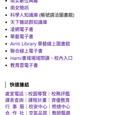
南女數位典藏
南女簡訊
科學人知識庫
(帳號請洽圖書館)
天下雜誌群知識庫
凌網電子書
華藝電子書
Airiti Library 華藝線上圖書館
聯合線上電子書
Hami書城場域閱讀
、
校內入口
教育雲電子書
快速連結
處室電話
｜
校園導覽
｜
校務評鑑
課表查詢
｜
課程計畫
｜
資優教育
行 事 曆
｜
校安中心
｜
修繕中心
合 作 社
｜
空氣品質
｜
教師甄選