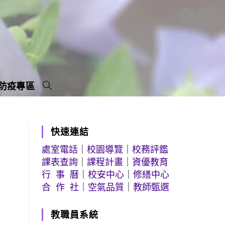
防疫專區
快速連結
處室電話
｜
校園導覽
｜
校務評鑑
課表查詢
｜
課程計畫
｜
資優教育
行 事 曆
｜
校安中心
｜
修繕中心
合 作 社
｜
空氣品質
｜
教師甄選
教職員系統