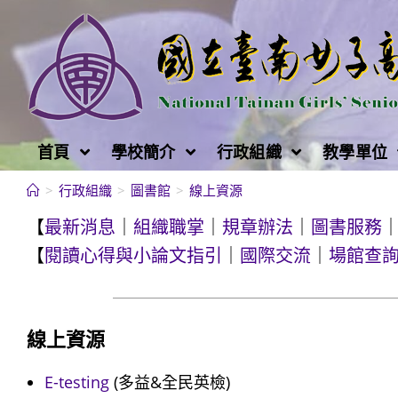
跳
轉
至
主
要
內
首頁
學校簡介
行政組織
教學單位
容
>
行政組織
>
圖書館
>
線上資源
【
最新消息
｜
組織職掌
｜
規章辦法
｜
圖書服務
【
閱讀心得與小論文指引
｜
國際交流
｜
場館查
線上資源
E-testing
(多益&全民英檢)