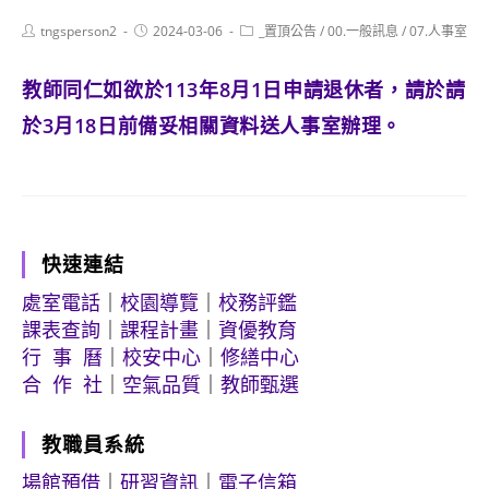
Post
Post
Post
tngsperson2
2024-03-06
_置頂公告
/
00.一般訊息
/
07.人事室
author:
published:
category:
教師同仁如欲於113年8月1日申請退休者，請於請
於3月18日前備妥相關資料送人事室辦理。
快速連結
處室電話
｜
校園導覽
｜
校務評鑑
課表查詢
｜
課程計畫
｜
資優教育
行 事 曆
｜
校安中心
｜
修繕中心
合 作 社
｜
空氣品質
｜
教師甄選
教職員系統
場館預借
｜
研習資訊
｜
電子信箱