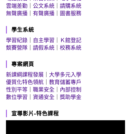
雲端差勤
｜
公文系統
｜
請購系統
無聲廣播
｜
有聲廣播
｜
圖書服務
學生系統
學習紀錄
｜
自主學習
｜
Ｋ館登記
競賽營隊
｜
請假系統
｜
校務系統
專案網頁
新課綱課程發展
｜
大學多元入學
優質化特色領航
｜
教育儲蓄專戶
性別平等
｜
職業安全
｜
內部控制
數位學習
｜
資通安全
｜
獎助學金
宣導影片-特色課程