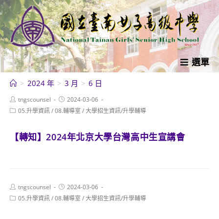
跳
轉
至
主
要
選單
內
>
2024 年
>
3 月
>
6 日
容
Post
Post
tngscounsel
2024-03-06
author:
published:
Post
05.升學資訊
/
08.輔導室
/
大學招生資訊/升學輔導
category:
【轉知】2024年北京大學台灣高中生宣講會
Post
Post
tngscounsel
2024-03-06
author:
published:
Post
05.升學資訊
/
08.輔導室
/
大學招生資訊/升學輔導
category: