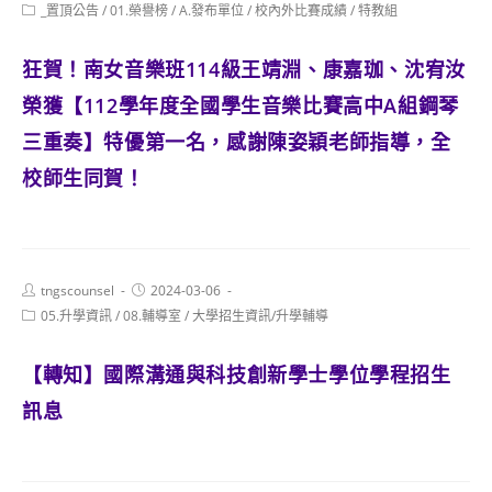
author:
published:
Post
_置頂公告
/
01.榮譽榜
/
A.發布單位
/
校內外比賽成績
/
特教組
category:
狂賀！南女音樂班114級王靖淵、康嘉珈、沈宥汝
榮獲【112學年度全國學生音樂比賽高中A組鋼琴
三重奏】特優第一名，感謝陳姿穎老師指導，全
校師生同賀！
Post
Post
tngscounsel
2024-03-06
author:
published:
Post
05.升學資訊
/
08.輔導室
/
大學招生資訊/升學輔導
category:
【轉知】國際溝通與科技創新學士學位學程招生
訊息