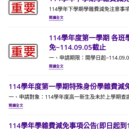
到
班
度
日
114學年下學期學雜費減免注意事項 
115/05/19
學
第
起
114
止)
期
二
至
閱讀全文
學
成
學
115.08.18)
年
績
期
114學年度第一學期 各
下
前
各
免~114.09.05截止
學
三
班
期
一、申請期限：開學日起~114.09.05
名
學
學
114
且
期
閱讀全文
雜
學
家
成
費
年
境
績
114學年度第一學期特殊身份學雜費減免申請
減
度
清
前
一、申請對象：114學年度高一新生及未於上學期查調
免
第
寒
三
114
事
一
優
閱讀全文
名
學
項
學
秀
且
年
公
期
學
家
114學年學雜費減免事項公告(即日起到114
度