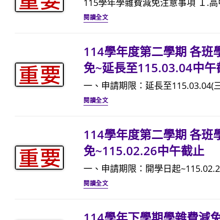
115學年學雜費減免注意事項 １.高
第
115
一
閱讀全文
學
學
年
期
114學年度第二學期 各
學
特
免~延長至115.03.04中
雜
殊
費
一、申請期限：延長至115.03.04(三
身
減
114
分
閱讀全文
免
學
學
事
年
雜
114學年度第二學期 各
項
度
費
免~115.02.26中午截止
公
第
減
告
二
一、申請期限：開學日起~115.02.26
免
(即
學
114
申
閱讀全文
日
期
學
請
起
各
年
(即
114學年下學期學雜費減免事