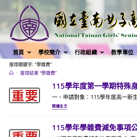
跳
轉
至
主
要
內
首頁
學校簡介
行政組織
教學單位
容
搜尋關鍵字: "學雜費"
>
搜尋結果
“學雜費”
115學年度第一學期特殊身分
一、申請對象：115學年度高一新生
115
閱讀全文
學
年
115學年學雜費減免事項公告
度