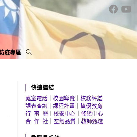
防疫專區
快速連結
處室電話
｜
校園導覽
｜
校務評鑑
課表查詢
｜
課程計畫
｜
資優教育
行 事 曆
｜
校安中心
｜
修繕中心
合 作 社
｜
空氣品質
｜
教師甄選