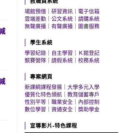
教職員系統
場館預借
｜
研習資訊
｜
電子信箱
雲端差勤
｜
公文系統
｜
請購系統
無聲廣播
｜
有聲廣播
｜
圖書服務
減
學生系統
學習紀錄
｜
自主學習
｜
Ｋ館登記
競賽營隊
｜
請假系統
｜
校務系統
專案網頁
減
新課綱課程發展
｜
大學多元入學
優質化特色領航
｜
教育儲蓄專戶
性別平等
｜
職業安全
｜
內部控制
數位學習
｜
資通安全
｜
獎助學金
宣導影片-特色課程